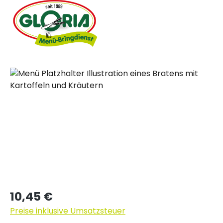
Bildergalerie überspringen
Regulärer Preis:
10,45 €
Preise inklusive Umsatzsteuer