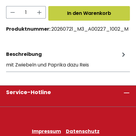
Produkt Anzahl: Gib den gewünschten 
In den Warenkorb
Produktnummer:
20260721_M3_A00227_1002_M
Beschreibung
mit Zwiebeln und Paprika dazu Reis
Service-Hotline
Impressum
Datenschutz