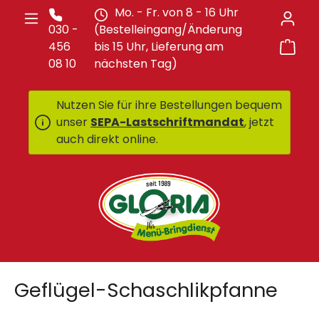
Mo. - Fr. von 8 - 16 Uhr
Zum Hauptinhalt springen
030 -
(Bestelleingang/Änderung
War
456
bis 15 Uhr, Lieferung am
08 10
nächsten Tag)
Nutzen Sie für ihre Bestellungen bequem
unser
SEPA-Lastschriftmandat
, jetzt
auch direkt online.
Geflügel-Schaschlikpfanne