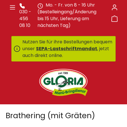
Mo. - Fr. von 8 - 16 Uhr
Zum Hauptinhalt springen
030 -
(Bestelleingang/Änderung
War
456
bis 15 Uhr, Lieferung am
08 10
nächsten Tag)
Nutzen Sie für ihre Bestellungen bequem
unser
SEPA-Lastschriftmandat
, jetzt
auch direkt online.
Brathering (mit Gräten)