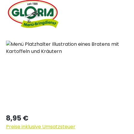
Bildergalerie überspringen
Regulärer Preis:
8,95 €
Preise inklusive Umsatzsteuer