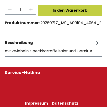
Produkt Anzahl: Gib den gewünschten 
In den Warenkorb
Produktnummer:
20260717_M9_A00104_4064_E
Beschreibung
mit Zwiebeln, Speckkartoffelsalat und Garnitur
Service-Hotline
Impressum
Datenschutz