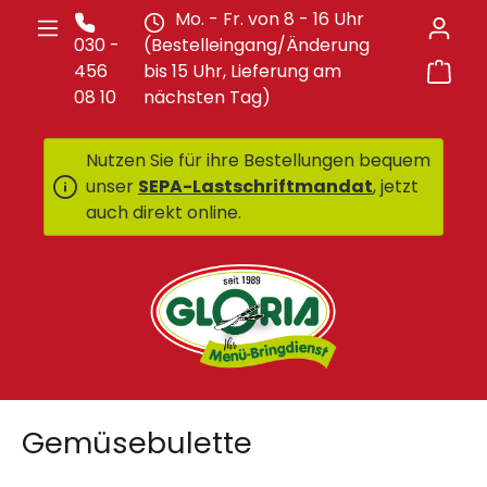
Mo. - Fr. von 8 - 16 Uhr
Zum Hauptinhalt springen
030 -
(Bestelleingang/Änderung
War
456
bis 15 Uhr, Lieferung am
08 10
nächsten Tag)
Nutzen Sie für ihre Bestellungen bequem
unser
SEPA-Lastschriftmandat
, jetzt
auch direkt online.
Gemüsebulette