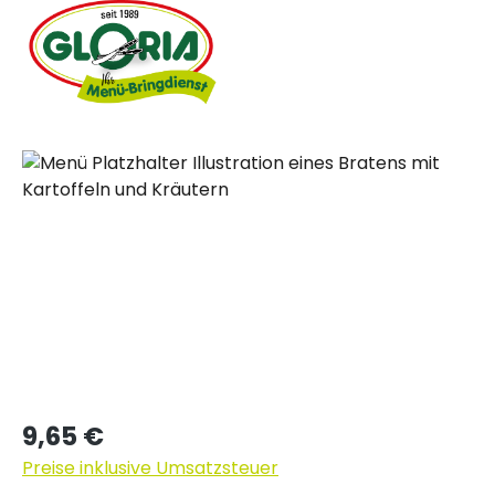
Bildergalerie überspringen
Regulärer Preis:
9,65 €
Preise inklusive Umsatzsteuer