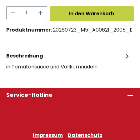
Produkt Anzahl: Gib den gewünschten 
In den Warenkorb
Produktnummer:
20260723_M5_A00621_2005_E
Beschreibung
in Tomatensauce und Vollkornnudeln
Service-Hotline
Impressum
Datenschutz