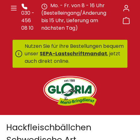
Mo. - Fr. von 8 - 16 Uhr
Zum Hauptinhalt springen
030 -
(Bestelleingang/Änderung
War
456
bis 15 Uhr, Lieferung am
08 10
nächsten Tag)
Nutzen Sie für ihre Bestellungen bequem
unser
SEPA-Lastschriftmandat
, jetzt
auch direkt online.
Hackfleischbällchen
Schwedische Art