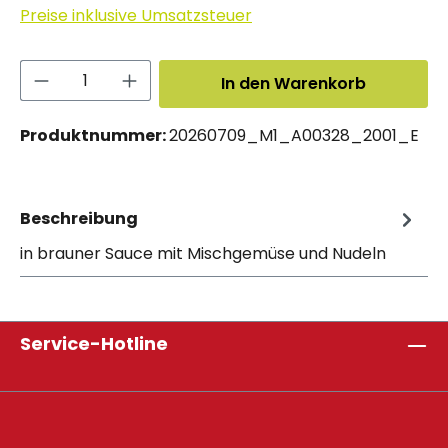
Preise inklusive Umsatzsteuer
Produkt Anzahl: Gib den gewünschten 
In den Warenkorb
Produktnummer:
20260709_M1_A00328_2001_E
Beschreibung
in brauner Sauce mit Mischgemüse und Nudeln
Service-Hotline