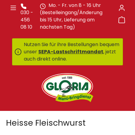
Mo. - Fr. von 8 - 16 Uhr
Zum Hauptinhalt springen
030 -
(Bestelleingang/Änderung
War
456
bis 15 Uhr, Lieferung am
08 10
nächsten Tag)
Nutzen Sie für ihre Bestellungen bequem
unser
SEPA-Lastschriftmandat
, jetzt
auch direkt online.
Heisse Fleischwurst