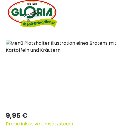
Bildergalerie überspringen
Regulärer Preis:
9,95 €
Preise inklusive Umsatzsteuer