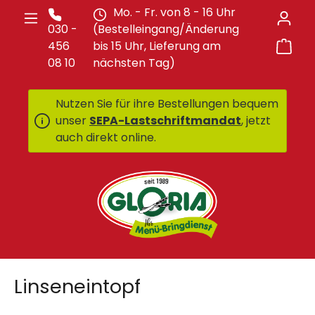
Mo. - Fr. von 8 - 16 Uhr
Zum Hauptinhalt springen
030 -
(Bestelleingang/Änderung
War
456
bis 15 Uhr, Lieferung am
08 10
nächsten Tag)
Nutzen Sie für ihre Bestellungen bequem
unser
SEPA-Lastschriftmandat
, jetzt
auch direkt online.
Linseneintopf