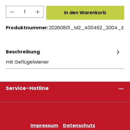
Produkt Anzahl: Gib den gewünschten 
In den Warenkorb
Produktnummer:
20260801_M2_A00462_2004_E
Beschreibung
mit Geflügelwiener
Service-Hotline
Impressum
Datenschutz