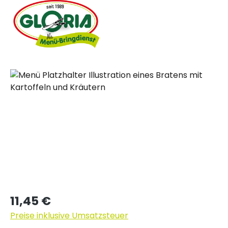
Bildergalerie überspringen
Regulärer Preis:
11,45 €
Preise inklusive Umsatzsteuer