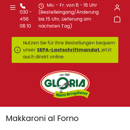
Mo. - Fr. von 8 - 16 Uhr
Zum Hauptinhalt springen
030 -
(Bestelleingang/Änderung
War
456
bis 15 Uhr, Lieferung am
08 10
nächsten Tag)
Nutzen Sie für ihre Bestellungen bequem
unser
SEPA-Lastschriftmandat
, jetzt
auch direkt online.
Makkaroni al Forno