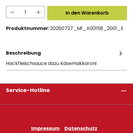
Produkt Anzahl: Gib den gewünschten 
In den Warenkorb
Produktnummer:
20260727_M1_A00158_2001_E
Beschreibung
Hackfleischsauce dazu Käsemakkaroni
Service-Hotline
Impressum
Datenschutz