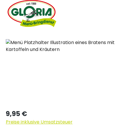
Bildergalerie überspringen
Regulärer Preis:
9,95 €
Preise inklusive Umsatzsteuer