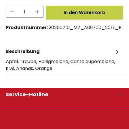
Produkt Anzahl: Gib den gewünschten 
In den Warenkorb
Produktnummer:
20260710_M7_A09700_2017_E
Beschreibung
Apfel, Traube, Honigmelone, Cantaloupemelone,
Kiwi, Ananas, Orange
Service-Hotline