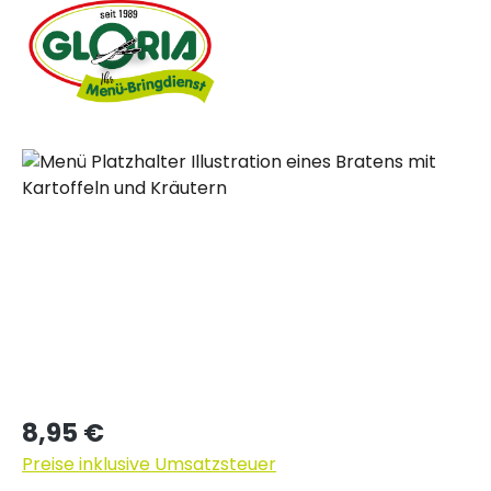
Bildergalerie überspringen
Regulärer Preis:
8,95 €
Preise inklusive Umsatzsteuer