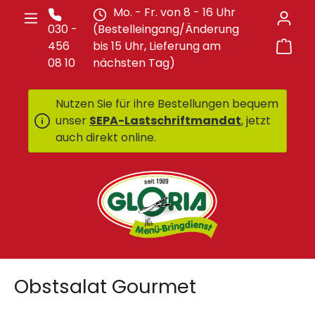
Mo. - Fr. von 8 - 16 Uhr
Zum Hauptinhalt springen
030 -
(Bestelleingang/Änderung
War
456
bis 15 Uhr, Lieferung am
08 10
nächsten Tag)
Nutzen Sie für ihre Bestellungen bequem
unser
SEPA-Lastschriftmandat
, jetzt
auch direkt online.
Obstsalat Gourmet