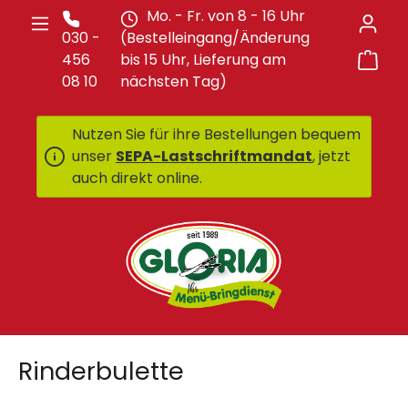
Mo. - Fr. von 8 - 16 Uhr
Zum Hauptinhalt springen
030 -
(Bestelleingang/Änderung
War
456
bis 15 Uhr, Lieferung am
08 10
nächsten Tag)
Nutzen Sie für ihre Bestellungen bequem
unser
SEPA-Lastschriftmandat
, jetzt
auch direkt online.
Rinderbulette