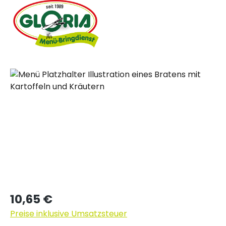
Bildergalerie überspringen
Regulärer Preis:
10,65 €
Preise inklusive Umsatzsteuer