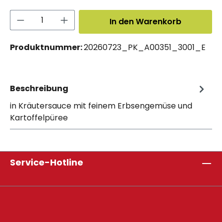
Produkt Anzahl: Gib den gewünschten 
In den Warenkorb
Produktnummer:
20260723_PK_A00351_3001_E
Beschreibung
in Kräutersauce mit feinem Erbsengemüse und
Kartoffelpüree
Service-Hotline