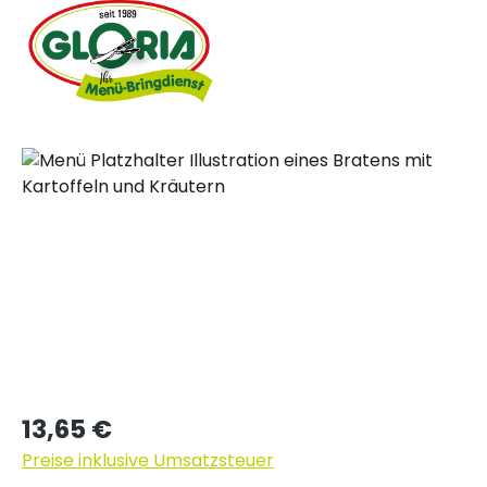
Bildergalerie überspringen
Regulärer Preis:
13,65 €
Preise inklusive Umsatzsteuer