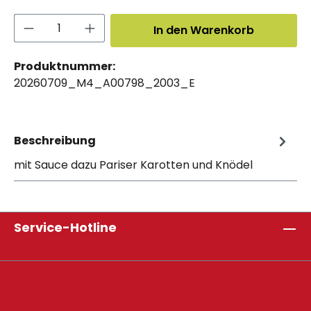
Produkt Anzahl: Gib den gewünschten 
In den Warenkorb
Produktnummer:
20260709_M4_A00798_2003_E
Beschreibung
mit Sauce dazu Pariser Karotten und Knödel
Service-Hotline