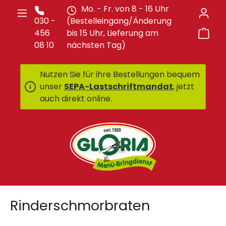
Mo. - Fr. von 8 - 16 Uhr
Zum Hauptinhalt springen
030 -
(Bestelleingang/Änderung
War
456
bis 15 Uhr, Lieferung am
08 10
nächsten Tag)
Nutzen Sie für ihre Bestellungen bequem
unser
SEPA-Lastschriftmandat
, jetzt
auch direkt online.
Rinderschmorbraten