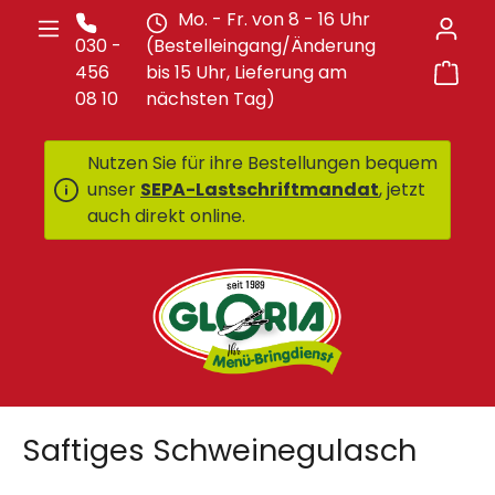
Mo. - Fr. von 8 - 16 Uhr
Zum Hauptinhalt springen
030 -
(Bestelleingang/Änderung
War
456
bis 15 Uhr, Lieferung am
08 10
nächsten Tag)
Nutzen Sie für ihre Bestellungen bequem
unser
SEPA-Lastschriftmandat
, jetzt
auch direkt online.
Saftiges Schweinegulasch