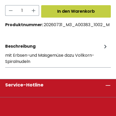
Produkt Anzahl: Gib den gewünschten 
In den Warenkorb
Produktnummer:
20260731_M3_A00383_1002_M
Beschreibung
mit Erbsen-und Maisgemüse dazu Vollkorn-
Spiralnudeln
Service-Hotline