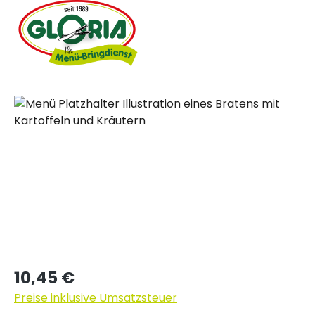
Bildergalerie überspringen
Regulärer Preis:
10,45 €
Preise inklusive Umsatzsteuer