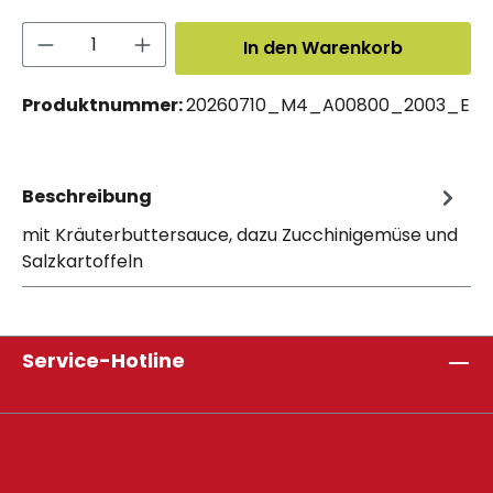
Produkt Anzahl: Gib den gewünschten 
In den Warenkorb
Produktnummer:
20260710_M4_A00800_2003_E
Beschreibung
mit Kräuterbuttersauce, dazu Zucchinigemüse und
Salzkartoffeln
Service-Hotline