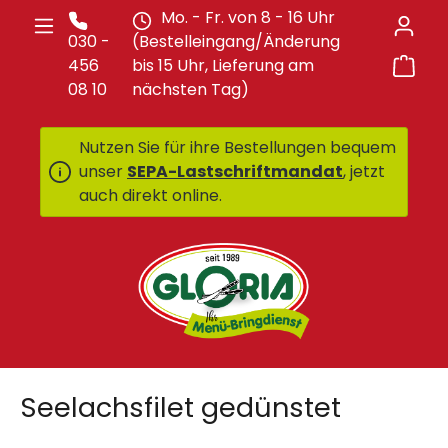
Mo. - Fr. von 8 - 16 Uhr
Zum Hauptinhalt springen
030 -
(Bestelleingang/Änderung
War
456
bis 15 Uhr, Lieferung am
08 10
nächsten Tag)
Nutzen Sie für ihre Bestellungen bequem
unser
SEPA-Lastschriftmandat
, jetzt
auch direkt online.
Seelachsfilet gedünstet