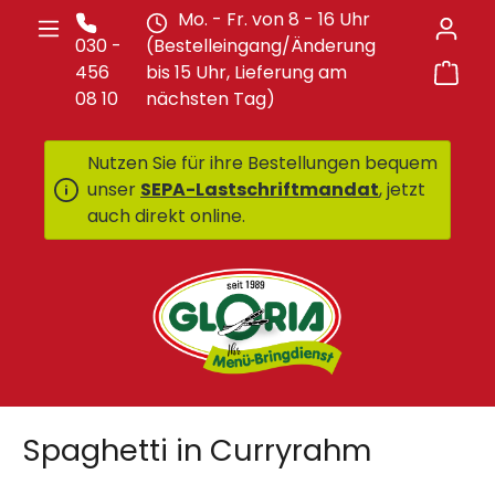
Mo. - Fr. von 8 - 16 Uhr
Zum Hauptinhalt springen
030 -
(Bestelleingang/Änderung
War
456
bis 15 Uhr, Lieferung am
08 10
nächsten Tag)
Nutzen Sie für ihre Bestellungen bequem
unser
SEPA-Lastschriftmandat
, jetzt
auch direkt online.
Spaghetti in Curryrahm