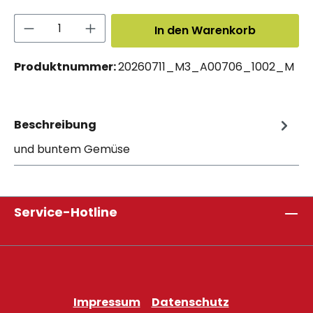
Produkt Anzahl: Gib den gewünschten 
In den Warenkorb
Produktnummer:
20260711_M3_A00706_1002_M
Beschreibung
und buntem Gemüse
Service-Hotline
Impressum
Datenschutz