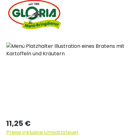
Bildergalerie überspringen
Regulärer Preis:
11,25 €
Preise inklusive Umsatzsteuer